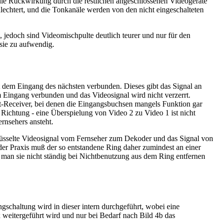
die Rückwirkung durch die restlichen angeschlossenen Videogeräte
hlechtert, und die Tonkanäle werden von den nicht eingeschalteten
, jedoch sind Videomischpulte deutlich teurer und nur für den
sie zu aufwendig.
 dem Eingang des nächsten verbunden. Dieses gibt das Signal an
m Eingang verbunden und das Videosignal wird nicht verzerrt.
at-Receiver, bei denen die Eingangsbuchsen mangels Funktion gar
r Richtung - eine Überspielung von Video 2 zu Video 1 ist nicht
rnsehers ansteht.
chlüsselte Videosignal vom Fernseher zum Dekoder und das Signal von
 der Praxis muß der so entstandene Ring daher zumindest an einer
n man sie nicht ständig bei Nichtbenutzung aus dem Ring entfernen
gschaltung wird in dieser intern durchgeführt, wobei eine
 weitergeführt wird und nur bei Bedarf nach Bild 4b das