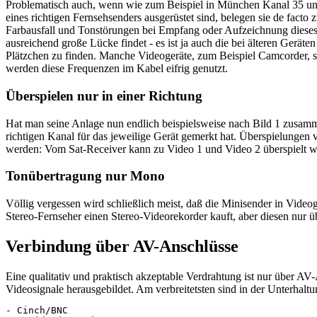
Problematisch auch, wenn wie zum Beispiel in München Kanal 35 und 
eines richtigen Fernsehsenders ausgerüstet sind, belegen sie de facto 
Farbausfall und Tonstörungen bei Empfang oder Aufzeichnung dieses S
ausreichend große Lücke findet - es ist ja auch die bei älteren Gerä
Plätzchen zu finden. Manche Videogeräte, zum Beispiel Camcorder, sen
werden diese Frequenzen im Kabel eifrig genutzt.
Überspielen nur in einer Richtung
Hat man seine Anlage nun endlich beispielsweise nach Bild 1 zusammen
richtigen Kanal für das jeweilige Gerät gemerkt hat. Überspielungen
werden: Vom Sat-Receiver kann zu Video 1 und Video 2 überspielt we
Tonübertragung nur Mono
Völlig vergessen wird schließlich meist, daß die Minisender in Vide
Stereo-Fernseher einen Stereo-Videorekorder kauft, aber diesen nur ü
Verbindung über AV-Anschlüsse
Eine qualitativ und praktisch akzeptable Verdrahtung ist nur über AV
Videosignale herausgebildet. Am verbreitetsten sind in der Unterhaltu
- Cinch/BNC
