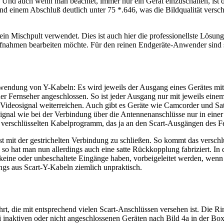
 Und auch wenn man beachtet, immer nur ein Gerät einzuschalten, ist 
und einem Abschluß deutlich unter 75 *.646, was die Bildqualität versc
in Mischpult verwendet. Dies ist auch hier die professionellste Lösung
aufnahmen bearbeiten möchte. Für den reinen Endgeräte-Anwender sind 
rwendung von Y-Kabeln: Es wird jeweils der Ausgang eines Gerätes mit
r Fernseher angeschlossen. So ist jeder Ausgang nur mit jeweils eine
te Videosignal weiterreichen. Auch gibt es Geräte wie Camcorder und S
s Signal wie bei der Verbindung über die Antennenanschlüsse nur in eine
erschlüsselten Kabelprogramm, das ja an den Scart-Ausgängen des Fe
 ist mit der gestrichelten Verbindung zu schließen. So kommt das vers
, so hat man nun allerdings auch eine satte Rückkopplung fabriziert. In
e keine oder unbeschaltete Eingänge haben, vorbeigeleitet werden, wen
ngs aus Scart-Y-Kabeln ziemlich unpraktisch.
rt, die mit entsprechend vielen Scart-Anschlüssen versehen ist. Die Rin
i inaktiven oder nicht angeschlossenen Geräten nach Bild 4a in der Box