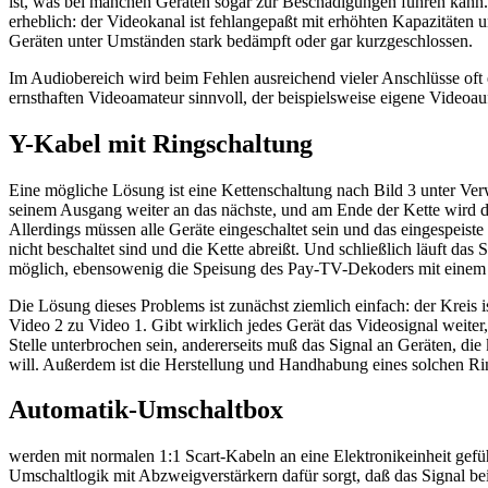
ist, was bei manchen Geräten sogar zur Beschädigungen führen kann.
erheblich: der Videokanal ist fehlangepaßt mit erhöhten Kapazitäten 
Geräten unter Umständen stark bedämpft oder gar kurzgeschlossen.
Im Audiobereich wird beim Fehlen ausreichend vieler Anschlüsse oft e
ernsthaften Videoamateur sinnvoll, der beispielsweise eigene Video
Y-Kabel mit Ringschaltung
Eine mögliche Lösung ist eine Kettenschaltung nach Bild 3 unter Ve
seinem Ausgang weiter an das nächste, und am Ende der Kette wird de
Allerdings müssen alle Geräte eingeschaltet sein und das eingespeis
nicht beschaltet sind und die Kette abreißt. Und schließlich läuft da
möglich, ebensowenig die Speisung des Pay-TV-Dekoders mit einem v
Die Lösung dieses Problems ist zunächst ziemlich einfach: der Kreis
Video 2 zu Video 1. Gibt wirklich jedes Gerät das Videosignal weiter
Stelle unterbrochen sein, andererseits muß das Signal an Geräten, di
will. Außerdem ist die Herstellung und Handhabung eines solchen Ri
Automatik-Umschaltbox
werden mit normalen 1:1 Scart-Kabeln an eine Elektronikeinheit gefüh
Umschaltlogik mit Abzweigverstärkern dafür sorgt, daß das Signal be