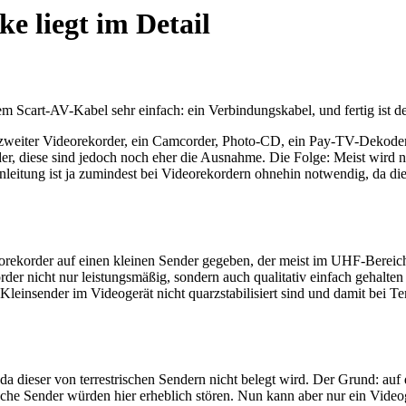
e liegt im Detail
em Scart-AV-Kabel sehr einfach: ein Verbindungskabel, und fertig ist 
 zweiter Videorekorder, ein Camcorder, Photo-CD, ein Pay-TV-Dekoder
er, diese sind jedoch noch eher die Ausnahme. Die Folge: Meist wird n
leitung ist ja zumindest bei Videorekordern ohnehin notwendig, da di
rekorder auf einen kleinen Sender gegeben, der meist im UHF-Bereich
er nicht nur leistungsmäßig, sondern auch qualitativ einfach gehalten 
 Kleinsender im Videogerät nicht quarzstabilisiert sind und damit bei
da dieser von terrestrischen Sendern nicht belegt wird. Der Grund: au
sche Sender würden hier erheblich stören. Nun kann aber nur ein Videoge