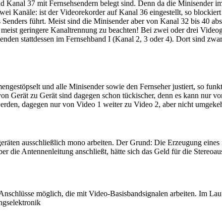
Kanal 37 mit Fernsehsendern belegt sind. Denn da die Minisender im 
zwei Kanäle: ist der Videorekorder auf Kanal 36 eingestellt, so blockie
enders führt. Meist sind die Minisender aber von Kanal 32 bis 40 abs
ten meist geringere Kanaltrennung zu beachten! Bei zwei oder drei Video
den stattdessen im Fernsehband I (Kanal 2, 3 oder 4). Dort sind zwar 
gestöpselt und alle Minisender sowie den Fernseher justiert, so funkti
 von Gerät zu Gerät sind dagegen schon tückischer, denn es kann nur vo
rden, dagegen nur von Video 1 weiter zu Video 2, aber nicht umgekeh
ogeräten ausschließlich mono arbeiten. Der Grund: Die Erzeugung eines
ber die Antennenleitung anschließt, hätte sich das Geld für die Stereoa
-Anschlüsse möglich, die mit Video-Basisbandsignalen arbeiten. Im Lau
ngselektronik