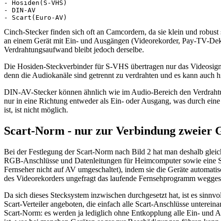
- Hosiden(S-VHS)

- DIN-AV

- Scart(Euro-AV)
Cinch-Stecker finden sich oft an Camcordern, da sie klein und robust
an einem Gerät mit Ein- und Ausgängen (Videorekorder, Pay-TV-Dek
Verdrahtungsaufwand bleibt jedoch derselbe.
Die Hosiden-Steckverbinder für S-VHS übertragen nur das Videosignal
denn die Audiokanäle sind getrennt zu verdrahten und es kann auch h
DIN-AV-Stecker können ähnlich wie im Audio-Bereich den Verdrahtung
nur in eine Richtung entweder als Ein- oder Ausgang, was durch ein
ist, ist nicht möglich.
Scart-Norm - nur zur Verbindung zweier 
Bei der Festlegung der Scart-Norm nach Bild 2 hat man deshalb glei
RGB-Anschlüsse und Datenleitungen für Heimcomputer sowie eine Sch
Fernseher nicht auf AV umgeschaltet), indem sie die Geräte automati
des Videorekorders ungefragt das laufende Fernsehprogramm weggesc
Da sich dieses Stecksystem inzwischen durchgesetzt hat, ist es sinnv
Scart-Verteiler angeboten, die einfach alle Scart-Anschlüsse unterei
Scart-Norm: es werden ja lediglich ohne Entkopplung alle Ein- und Au