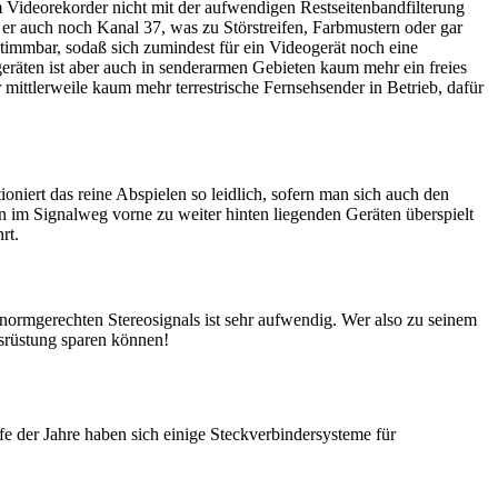
Videorekorder nicht mit der aufwendigen Restseitenbandfilterung
rt er auch noch Kanal 37, was zu Störstreifen, Farbmustern oder gar
timmbar, sodaß sich zumindest für ein Videogerät noch eine
geräten ist aber auch in senderarmen Gebieten kaum mehr ein freies
mittlerweile kaum mehr terrestrische Fernsehsender in Betrieb, dafür
oniert das reine Abspielen so leidlich, sofern man sich auch den
n im Signalweg vorne zu weiter hinten liegenden Geräten überspielt
rt.
 normgerechten Stereosignals ist sehr aufwendig. Wer also zu seinem
usrüstung sparen können!
fe der Jahre haben sich einige Steckverbindersysteme für