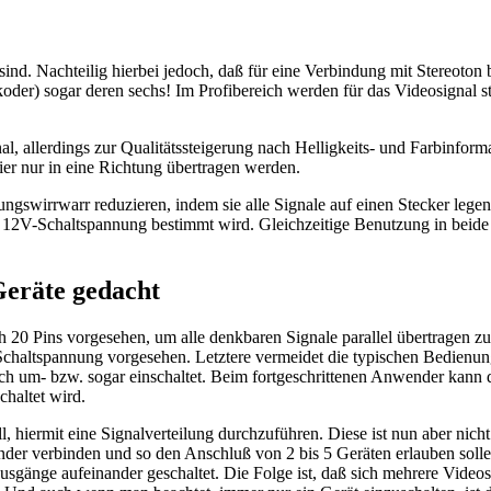
 sind. Nachteilig hierbei jedoch, daß für eine Verbindung mit Stereoton
oder) sogar deren sechs! Im Profibereich werden für das Videosigna
, allerdings zur Qualitätssteigerung nach Helligkeits- und Farbinform
ier nur in eine Richtung übertragen werden.
swirrwarr reduzieren, indem sie alle Signale auf einen Stecker legen
e 12V-Schaltspannung bestimmt wird. Gleichzeitige Benutzung in beid
Geräte gedacht
ch 20 Pins vorgesehen, um alle denkbaren Signale parallel übertragen
altspannung vorgesehen. Letztere vermeidet die typischen Bedienung
sch um- bzw. sogar einschaltet. Beim fortgeschrittenen Anwender kann
haltet wird.
oll, hiermit eine Signalverteilung durchzuführen. Diese ist nun aber n
nander verbinden und so den Anschluß von 2 bis 5 Geräten erlauben solle
sgänge aufeinander geschaltet. Die Folge ist, daß sich mehrere Videosi