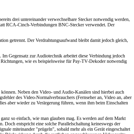
 bereits drei untereinander verwechselbare Stecker notwendig werden,
l statt RCA-Cinch-Verbindungen BNC-Stecker verwendet. Der
ation getrennt. Der Verdrahtungsaufwand bleibt damit jedoch gleich,
. Im Gegensatz zur Audiotechnik arbeitet diese Verbindung jedoch
e Richtungen, wie es beispielsweise für Pay-TV-Dekoder notwendig
 zu können. Neben den Video- und Audio-Kanälen sind hierbei auch
sfehler des Video-Normalverbrauchers (Fernseher an, Video an, aber
 dies aber wieder zu Verärgerung führen, wenn ihm beim Einschalten
icht ganz so einfach, wie man glauben mag. Es werden auf dem Markt
n. Doch entspricht eine solche Parallelschaltung keineswegs der
gnale miteinander "prügeln", sobald mehr als ein Gerät eingeschaltet