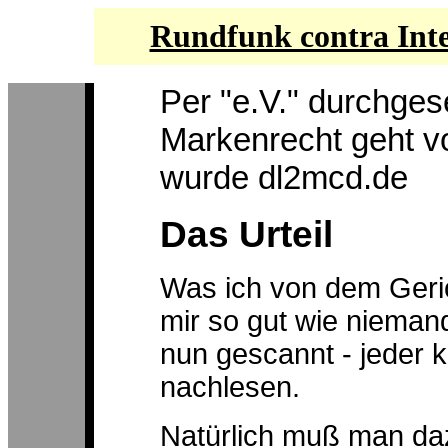
Rundfunk contra Int
Per "e.V." durchgese
Markenrecht geht v
wurde dl2mcd.de
Das Urteil
Was ich von dem Geric
mir so gut wie nieman
nun gescannt - jeder ka
nachlesen.
Natürlich muß man daz