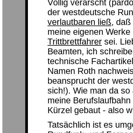
Völlig verarscht (pard
der westdeutsche Ru
verlautbaren ließ
, daß
meine eigenen Werke p
Trittbrettfahrer
sei. Lie
Beamten, ich schreibe 
technische Fachartikel
Namen Roth nachweisli
beansprucht der westd
sich!). Wie man da so
meine Berufslaufbahn
Kürzel gebaut - also wi
Tatsächlich ist es umge