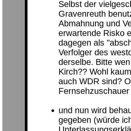
Selbst der vielges
Gravenreuth benutzt
Abmahnung und Verf
erwartende Risko ei
dagegen als "absch
Verfolger des west
derselbe. Bitte we
Kirch?? Wohl kaum.
auch WDR sind? Od
Fernsehzuschauer
und nun wird behau
gegeben (würde ich
Unterlassungserklä