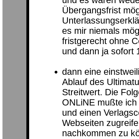
und es wären wede
Übergangsfrist mögl
Unterlassungserklä
es mir niemals mög
fristgerecht ohn
und dann ja sofort
dann eine einstwei
Ablauf des Ultimat
Streitwert. Die Fol
ONLiNE mußte ich p
und einen Verlags
Webseiten zugreife
nachkommen zu kö